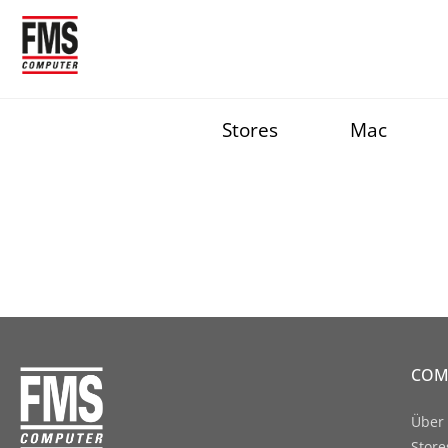
Stores
Mac
COM
Über
Store