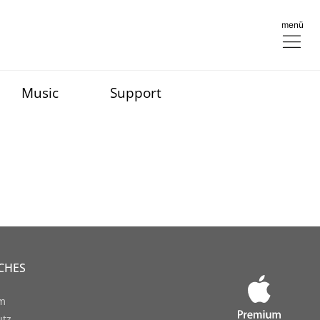
menü
Music
Support
CHES
um
utz