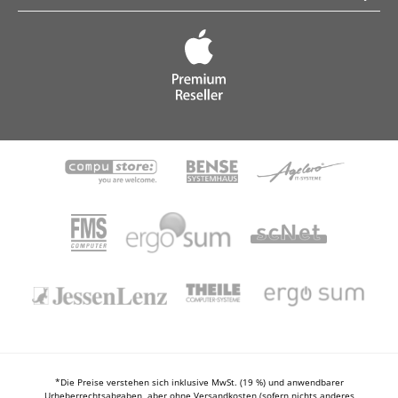
*Die Preise verstehen sich inklusive MwSt. (19 %) und anwendbarer
Urheberrechtsabgaben, aber ohne Versandkosten (sofern nichts anderes