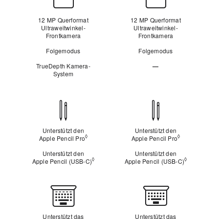
12 MP Querformat
12 MP Querformat
Ultraweitwinkel-
Ultraweitwinkel-
Frontkamera
Frontkamera
Folgemodus
Folgemodus
TrueDepth Kamera-
—
System
Nicht
zutreffend
Apple
Pencil
Kompatibilität
Unterstützt den
Unterstützt den
◊
◊
Apple Pencil Pro
Siehe rechtliche Hinweise
Apple Pencil Pro
Siehe rechtli
Unterstützt den
Unterstützt den
◊
◊
Apple Pencil (USB‑C)
Siehe rechtliche Hinweise
Apple Pencil (USB‑C)
Siehe recht
Tastatur
Unterstützt das
Unterstützt das