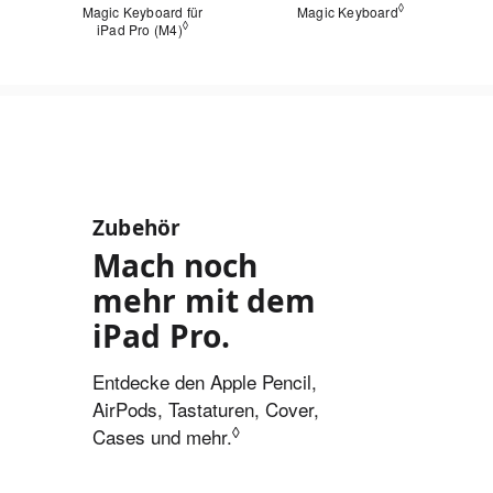
◊
Magic Keyboard für
Magic Keyboard
Siehe rechtli
◊
iPad Pro (M4)
Siehe rechtliche Hinweise
Zubehör
Mach noch
mehr mit dem
iPad Pro.
Entdecke den Apple Pencil,
AirPods, Tastaturen, Cover,
◊
Cases und mehr.
Siehe rechtliche Hinweise