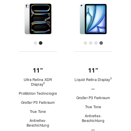
Modelle
Bilder
(M4)
ein
ein
11"
zum
Modell aus
Modell aus
iPad Air (M2)
Vergleichen.
Farben
Kaufen
11
"
"Zoll"
11
"
"Zoll"
Übersicht
◊
Ultra Retina XDR
Liquid Retina Display
Siehe recht
◊
Display
Siehe rechtliche Hinweise
—
ProMotion Technologie
Nicht
Großer P3 Farbraum
Großer P3 Farbraum
zutreffend
True Tone
True Tone
Antireflex-
Antireflex-
Beschichtung
Beschichtung
—