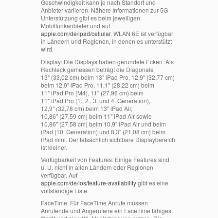
Geschwindigkeit kann je nach Standort und
Anbieter variieren. Nähere Informationen zur 5G
Unterstützung gibt es beim jeweiligen
Mobilfunkanbieter und auf
apple.com/de/ipad/cellular
. WLAN 6E ist verfügbar
in Ländern und Regionen, in denen es unterstützt
wird.
Display:
Die Displays haben gerundete Ecken. Als
Rechteck gemessen beträgt die Diagonale
13" (33,02 cm) beim 13" iPad Pro, 12,9" (32,77 cm)
beim 12,9" iPad Pro, 11,1" (28,22 cm) beim
11" iPad Pro (M4), 11" (27,96 cm) beim
11" iPad Pro (1., 2., 3. und 4. Generation),
12,9" (32,78 cm) beim 13" iPad Air,
10,86" (27,59 cm) beim 11" iPad Air sowie
10,86" (27,58 cm) beim 10,9" iPad Air und beim
iPad (10. Generation) und 8,3" (21,08 cm) beim
iPad mini. Der tatsächlich sichtbare Displaybereich
ist kleiner.
Verfügbarkeit von Features:
Einige Features sind
u. U. nicht in allen Ländern oder Regionen
verfügbar. Auf
apple.com/de/ios/feature‑availability
gibt es eine
vollständige Liste.
FaceTime:
Für FaceTime Anrufe müssen
Anrufende und Angerufene ein FaceTime fähiges