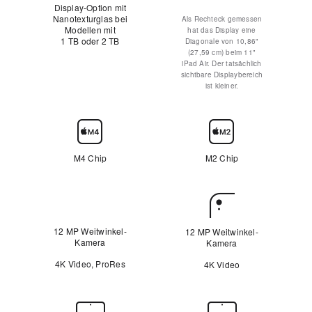
Display-Option mit
Nicht
Nanotexturglas bei
Als Rechteck gemessen
Modellen mit
zutreffend
hat das Display eine
1 TB oder 2 TB
Diagonale von 10,86"
(27,59 cm) beim 11"
iPad Air. Der tatsächlich
sichtbare Displaybereich
ist kleiner.
Chip
M4 Chip
M2 Chip
Rückkamera
12 MP Weitwinkel-
12 MP Weitwinkel-
Kamera
Kamera
4K Video, ProRes
4K Video
Frontkamera