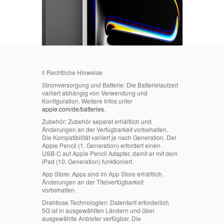
◊
Rechtliche Hinweise
Stromversorgung und Batterie:
Die Batterielaufzeit
variiert abhängig von Verwendung und
Konfiguration. Weitere Infos unter
apple.com/de/batteries
.
Zubehör:
Zubehör separat erhältlich und
Änderungen an der Verfügbarkeit vorbehalten.
Die Kompatibilität variiert je nach Generation. Der
Apple Pencil (1. Generation) erfordert einen
USB‑C auf Apple Pencil Adapter, damit er mit dem
iPad (10. Generation) funktioniert.
App Store:
Apps sind im App Store erhältlich.
Änderungen an der Titelverfügbarkeit
vorbehalten.
Drahtlose Technologien:
Datentarif erforderlich.
5G ist in ausgewählten Ländern und über
ausgewählte Anbieter verfügbar. Die